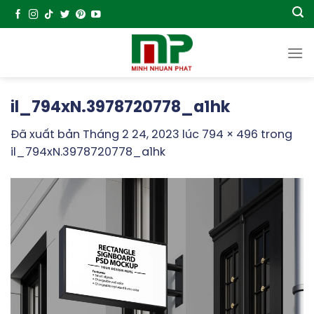
Chuyển
đến
nội
dung
il_794xN.3978720778_a1hk
Đã xuất bản
Tháng 2 24, 2023
lúc
794 × 496
trong
il_794xN.3978720778_a1hk