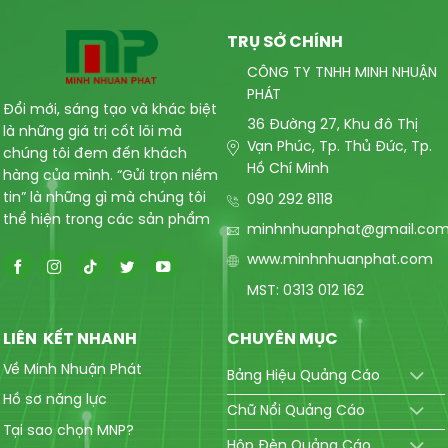
TRỤ SỞ CHÍNH
CÔNG TY TNHH MINH NHUẬN
PHÁT
Đổi mới, sáng tạo và khác biệt
36 Đường 27, Khu đô Thị
là những giá trị cốt lõi mà
Vạn Phúc, Tp. Thủ Đức, Tp.
chúng tôi đem đến khách
Hồ Chí Minh
hàng của mình. “Gửi trọn niềm
tin” là những gì mà chúng tôi
090 292 8118
thể hiện trong các sản phẩm
minhnhuanphat@gmail.co
www.minhnhuanphat.com
MST: 0313 012 162
LIÊN KẾT NHANH
CHUYÊN MỤC
Về Minh Nhuận Phát
Bảng Hiệu Quảng Cáo
Hồ sơ năng lực
Chữ Nổi Quảng Cáo
Tại sao chọn MNP?
Hộp Đèn Quảng Cáo