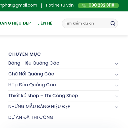
nphat@gmail.com
Hotline tư vấn
090 292 8118
BẢNG HIỆU ĐẸP
LIÊN HỆ
CHUYÊN MỤC
Bảng Hiệu Quảng Cáo
Chữ Nổi Quảng Cáo
Hộp Đèn Quảng Cáo
Thiết kế shop – Thi Công Shop
NHỮNG MẪU BẢNG HIỆU ĐẸP
DỰ ÁN ĐÃ THI CÔNG