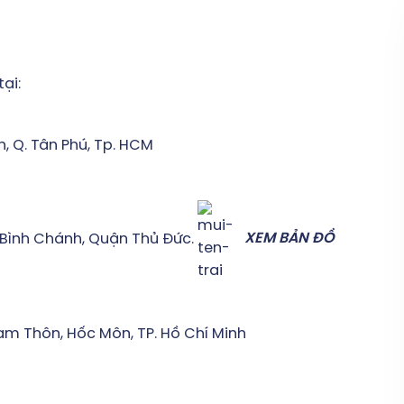
ại:
h, Q. Tân Phú, Tp. HCM
 Bình Chánh, Quận Thủ Đức.
XEM BẢN ĐỒ
am Thôn, Hốc Môn, TP. Hồ Chí Minh