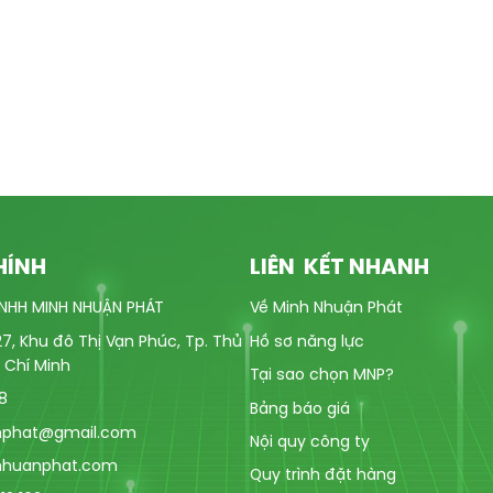
HÍNH
LIÊN KẾT NHANH
NHH MINH NHUẬN PHÁT
Về Minh Nhuận Phát
7, Khu đô Thị Vạn Phúc, Tp. Thủ
Hồ sơ năng lực
 Chí Minh
Tại sao chọn MNP?
18
Bảng báo giá
nphat@gmail.com
Nội quy công ty
nhuanphat.com
Quy trình đặt hàng