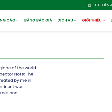
minhnhua
ẢNG CÁO
BẢNG BÁO GIÁ
DỊCH VỤ
GIỚI THIỆU