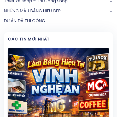
Thiết kế shop – Thi Công Shop
Bảng hiệu nhà thuốc tây
NHỮNG MẪU BẢNG HIỆU ĐẸP
Bảng hiệu quán cafe, nhà hàng, khách sạn
DỰ ÁN ĐÃ THI CÔNG
Bảng hiệu công trình, nhà xưởng.
CÁC TIN MỚI NHẤT
XEM 168+ MẪU BẢNG HIỆU NHẤT HIỆN NÀY
bảng hiệu đẹp
Xem thêm:
Bảng báo giá làm bảng hiệu