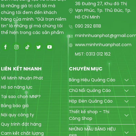
36 Đường 27, Khu đô Thị
là những giá trị cốt lõi mà
Vạn Phúc, Tp. Thủ Đức, Tp.
chúng tôi đem đến khách
Hồ Chí Minh
hàng của mình. “Gửi trọn niềm
tin” là những gì mà chúng tôi
090 292 8118
thể hiện trong các sản phẩm
minhnhuanphat@gmail.co
www.minhnhuanphat.com
MST: 0313 012 162
LIÊN KẾT NHANH
CHUYÊN MỤC
Về Minh Nhuận Phát
Bảng Hiệu Quảng Cáo
Hồ sơ năng lực
Chữ Nổi Quảng Cáo
Tại sao chọn MNP?
Hộp Đèn Quảng Cáo
Bảng báo giá
Thiết kế shop – Thi
Nội quy công ty
Công Shop
Quy trình đặt hàng
NHỮNG MẪU BẢNG HIỆU
Cam kết chất lượng