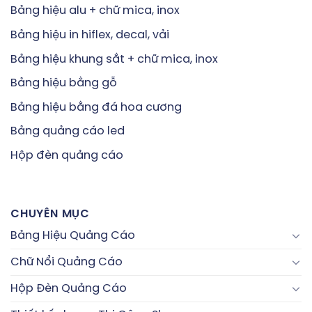
Bảng hiệu alu + chữ mica, inox
Bảng hiệu in hiflex, decal, vải
Bảng hiệu khung sắt + chữ mica, inox
Bảng hiệu bằng gỗ
Bảng hiệu bằng đá hoa cương
Bảng quảng cáo led
Hộp đèn quảng cáo
Liên hệ tư vấn + khảo sát miễn phí: 090 292 8118
Các dịch vụ
làm bảng hiệu
của Minh Nhuận
CHUYÊN MỤC
Phát:
Bảng Hiệu Quảng Cáo
Bảng hiệu shop, showroom, cửa hàng
Chữ Nổi Quảng Cáo
Bảng hiệu văn phòng công ty
Hộp Đèn Quảng Cáo
Bảng hiệu Spa, thẩm mỹ viện, beauty