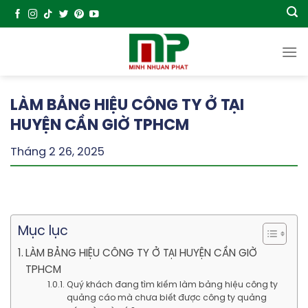
Chuyển
đến
nội
dung
LÀM BẢNG HIỆU CÔNG TY Ở TẠI
HUYỆN CẦN GIỜ TPHCM
Tháng 2 26, 2025
Mục lục
LÀM BẢNG HIỆU CÔNG TY Ở TẠI HUYỆN CẦN GIỜ
TPHCM
Quý khách đang tìm kiếm làm bảng hiệu công ty
quảng cáo mà chưa biết được công ty quảng