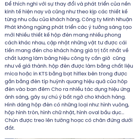
Để thích nghi với sự thay đổi và phát triển của nền
kinh tế hiện nay và cũng như theo kịp các thiết kế
từng nhu cầu của khách hàng, Công ty Minh Nhuận
Phát không ngừng phát triển các ý tưởng sáng tạo
mới Nhiều thiết kế hộp đèn mang nhiều phong
cách khác nhau, cập nhật những vật tư được cái
tiến mang đén cho khách hàng giá trị tốt nhất về
chất lượng
làm bảng hiệu công ty cần giờ
cũng
như về giá thành. hộp đèn được làm bằng chất liệu
mica hoặc in KTS bằng bạt hiflex bên trong được
gắn bằng đèn típ huỳnh quang hiệu quả của hôp
đèn vào ban đêm Cho ra nhiều tác dụng hiệu ứng
ánh sáng, gây sự chú ý bất ngờ cho khách hàng.
Hình dáng hộp đèn có những loại như: hình vuông,
hộp hình tròn, hình chữ nhật, hình oval bầu dục…
Chún được treo lên tường hoạc có chân đứng dưới
đất.