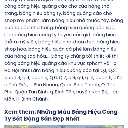
công bảng hiệu quảng cáo cho cửa hàng thời
trang, bảng hiệu công ty, bảng quảng cáo cho
shop mỹ phẩm, làm bảng hiệu nhà thuốc tây, bảng
quảng cáo nhà hàng, bảng hiệu quảng cáo spa,
làm bảng hiệu công ty huyện cần giờ
bảng hiệu
thẫm mỹ viện, bảng hiệu nha khoa đẹp, bảng hiệu
shop hoa, bảng hiệu quán cà phê làm bảng hiệu
cửa hàng tạp hóa,… Công ty chúng tôi thiết kế thi
công bảng hiệu quảng cáo khu vực tphcm và Tp
Hà Nội như: Làm bảng hiệu quảng cáo tại Q.1, Q.2,
quận 3, q.4, quận 5, Q.6, Q.7, q.8, q9, q.10, quận 11, q12,
q Thủ Đức, q Phú Nhuận, Quận Bình Thạnh, Q. Tân
Phú, Quận Tân Bình, q. Bình Tân, huyện Nhà Bè, Hóc
Môn, H. Bình Chánh…
Xem thêm:
Những Mẫu Bảng Hiệu Công
Ty Bất Động Sản Đẹp Nhất