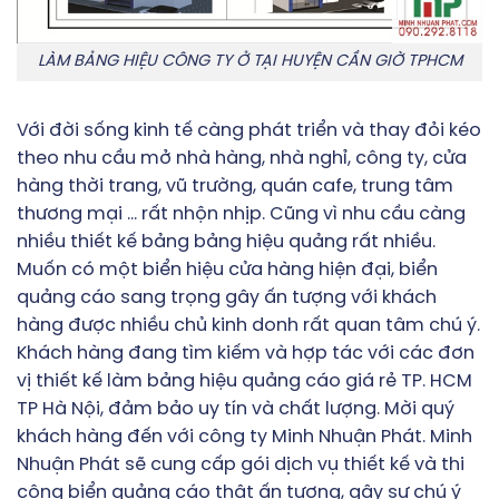
LÀM BẢNG HIỆU CÔNG TY Ở TẠI HUYỆN CẦN GIỜ TPHCM
Với đời sống kinh tế càng phát triển và thay đỏi kéo
theo nhu cầu mở nhà hàng, nhà nghỉ, công ty, cửa
hàng thời trang, vũ trường, quán cafe, trung tâm
thương mại … rất nhộn nhịp. Cũng vì nhu cầu càng
nhiều thiết kế bảng bảng hiệu quảng rất nhiều.
Muốn có một biển hiệu cửa hàng hiện đại, biển
quảng cáo sang trọng gây ấn tượng với khách
hàng được nhiều chủ kinh donh rất quan tâm chú ý.
Khách hàng đang tìm kiếm và hợp tác với các đơn
vị thiết kế làm bảng hiệu quảng cáo giá rẻ TP. HCM
TP Hà Nội, đảm bảo uy tín và chất lượng. Mời quý
khách hàng đến với công ty Minh Nhuận Phát. Minh
Nhuận Phát sẽ cung cấp gói dịch vụ thiết kế và thi
công biển quảng cáo thật ấn tượng, gây sự chú ý