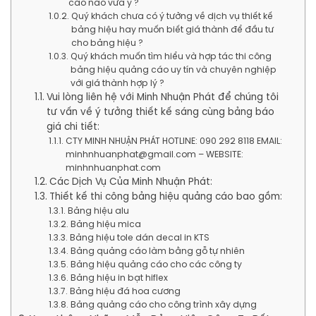
cáo nào vừa ý ?
Quý khách chưa có ý tưởng về dịch vụ thiết kế
bảng hiệu hay muốn biết giá thành để đầu tư
cho bảng hiệu ?
Quý khách muốn tìm hiểu và hợp tác thi công
bảng hiệu quảng cáo uy tín và chuyên nghiệp
với giá thành hợp lý ?
Vui lòng liên hệ với Minh Nhuận Phát để chúng tôi
tư vấn về ý tưởng thiết kế sáng cùng bảng báo
giá chi tiết:
CTY MINH NHUẬN PHÁT HOTLINE: 090 292 8118 EMAIL:
minhnhuanphat@gmail.com – WEBSITE:
minhnhuanphat.com
Các Dịch Vụ Của Minh Nhuận Phát:
Thiết kế thi công bảng hiệu quảng cáo bao gồm:
Bảng hiệu alu
Bảng hiệu mica
Bảng hiệu tole dán decal in KTS
Bảng quảng cáo làm bằng gỗ tự nhiên
Bảng hiệu quảng cáo cho các công ty
Bảng hiệu in bạt hiflex
Bảng hiệu đá hoa cương
Bảng quảng cáo cho công trình xây dựng