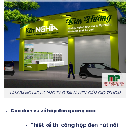
LÀM BẢNG HIỆU CÔNG TY Ở TẠI HUYỆN CẦN GIỜ TPHCM
Các dịch vụ về hộp đèn quảng cáo:
Thiết kế thi công hộp đèn hút nổi