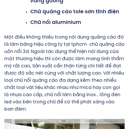
vàng gương
Chữ quảng cáo tole sơn tĩnh điện
Chữ nổi aluminium
Một điều không thiếu trong nội dung quảng cáo đó
là
làm bảng hiệu công ty tại tphcm
chữ quảng cáo
uốn nổi 3d. Ngoài tác dụng thể hiện nội dung của
một thương hiệu thì còn được làm mang tính thẩm
mỹ rất cao, Sản xuất cẩn thận từng chi tiết để đạt
được độ sắc nét cùng với chất lượng cao. Với nhiều
loại chữ nổi quảng cáo đa dạng kềm theo nhiểu
chất loại vật liệu khác nhau như mica hay con gọi
là nhựa cao cấp, chữ nổi làm bằng inox… lồng đèn
led vào bên trong chữ để có thế phát sáng vào
ban đêm.