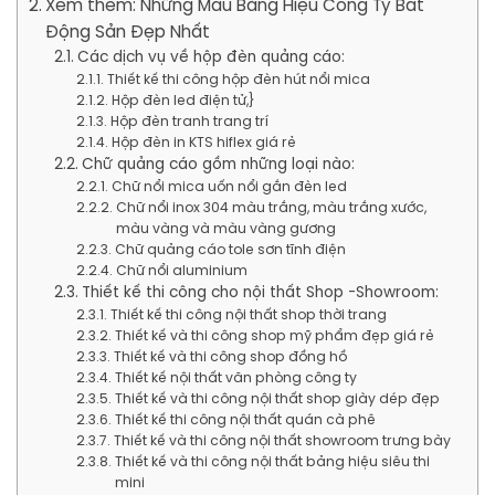
Xem thêm: Những Mẫu Bảng Hiệu Công Ty Bất
Động Sản Đẹp Nhất
Các dịch vụ về hộp đèn quảng cáo:
Thiết kế thi công hộp đèn hút nổi mica
Hộp đèn led điện tử,}
Hộp đèn tranh trang trí
Hộp đèn in KTS hiflex giá rẻ
Chữ quảng cáo gồm những loại nào:
Chữ nổi mica uốn nổi gắn đèn led
Chữ nổi inox 304 màu trắng, màu trắng xước,
màu vàng và màu vàng gương
Chữ quảng cáo tole sơn tĩnh điện
Chữ nổi aluminium
Thiết kế thi công cho nội thất Shop -Showroom:
Thiết kế thi công nội thất shop thời trang
Thiết kế và thi công shop mỹ phẩm đẹp giá rẻ
Thiết kế và thi công shop đồng hồ
Thiết kế nội thất văn phòng công ty
Thiết kế và thi công nội thất shop giày dép đẹp
Thiết kế thi công nội thất quán cà phê
Thiết kế và thi công nội thất showroom trưng bày
Thiết kế và thi công nội thất bảng hiệu siêu thi
mini