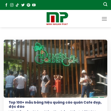
Chuyển
đến
nội
dung
Top 100+ mẫu bảng hiệu quảng cáo quán Cafe đẹp,
độc đáo