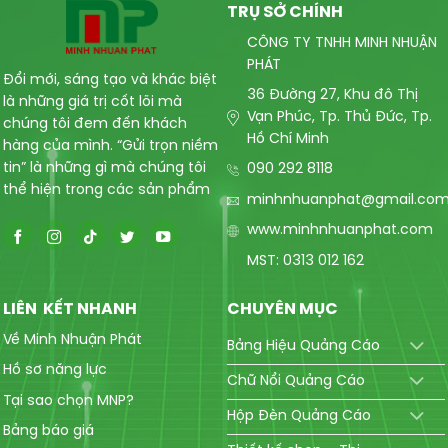
TRỤ SỞ CHÍNH
CÔNG TY TNHH MINH NHUẬN
PHÁT
Đổi mới, sáng tạo và khác biệt
36 Đường 27, Khu đô Thị
là những giá trị cốt lõi mà
Vạn Phúc, Tp. Thủ Đức, Tp.
chúng tôi đem đến khách
Hồ Chí Minh
hàng của mình. “Gửi trọn niềm
tin” là những gì mà chúng tôi
090 292 8118
thể hiện trong các sản phẩm
minhnhuanphat@gmail.co
www.minhnhuanphat.com
MST: 0313 012 162
LIÊN KẾT NHANH
CHUYÊN MỤC
Về Minh Nhuận Phát
Bảng Hiệu Quảng Cáo
Hồ sơ năng lực
Chữ Nổi Quảng Cáo
Tại sao chọn MNP?
Hộp Đèn Quảng Cáo
Bảng báo giá