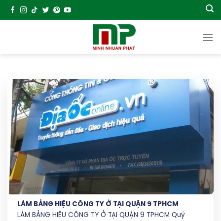
Chuyển
đến
nội
dung
LÀM BẢNG HIỆU CÔNG TY Ở TẠI QUẬN 9 TPHCM
LÀM BẢNG HIỆU CÔNG TY Ở TẠI QUẬN 9 TPHCM Quý