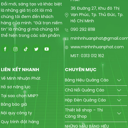
PHÁT
Đổi mới, sáng tạo và khác biệt
36 Đường 27, Khu đô Thị
là những giá trị cốt lõi mà
Vạn Phúc, Tp. Thủ Đức, Tp.
chúng tôi đem đến khách
Hồ Chí Minh
hàng của mình. “Gửi trọn niềm
tin” là những gì mà chúng tôi
090 292 8118
thể hiện trong các sản phẩm
minhnhuanphat@gmail.co
www.minhnhuanphat.com
MST: 0313 012 162
LIÊN KẾT NHANH
CHUYÊN MỤC
Về Minh Nhuận Phát
Bảng Hiệu Quảng Cáo
Hồ sơ năng lực
Chữ Nổi Quảng Cáo
Tại sao chọn MNP?
Hộp Đèn Quảng Cáo
Bảng báo giá
Thiết kế shop – Thi
Nội quy công ty
Công Shop
Quy trình đặt hàng
NHỮNG MẪU BẢNG HIỆU