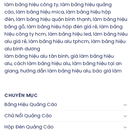
làm bảng hiệu công ty, làm bảng hiệu quảng
cáo, làm bảng hiệu mica, làm bảng hiệu hộp
đèn, làm bảng hiệu quận bình thạnh, làm bảng hiệu
bằng gỗ, làm bảng hiệu hộp đèn giá rẻ,
làm bảng
hiệu công ty hcm
, làm bảng hiệu led, làm bảng hiệu
alu giá rẻ, làm bảng hiệu alu tphcm, làm bảng hiệu
alu bình dương
làm bảng hiệu alu tân bình, giá làm bảng hiệu
alu, cách làm bảng hiệu alu, làm bảng hiệu tại an
giang, hướng dẫn làm bảng hiệu alu, báo giá làm
bảng hiệu alu
làm bảng hiệu quán ăn, làm bảng hiệu quận 1, làm
bảng hiệu quận 2, làm bảng hiệu bằng dây
CHUYÊN MỤC
thừng, làm bảng hiệu bằng đồng, làm bảng hiệu
Bảng Hiệu Quảng Cáo
bình thạnh, làm bảng hiệu bằng photoshop, làm
bảng hiệu bao nhiêu tiền ?, làm bảng hiệu bằng
Chữ Nổi Quảng Cáo
kính, làm bảng hiệu biên hòa, làm bảng hiệu bằng
Hộp Đèn Quảng Cáo
sắt, làm bảng hiệu chữ nổi, làm bảng hiệu công ty