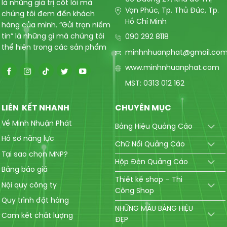
là những giá trị cốt lõi mà
Vạn Phúc, Tp. Thủ Đức, Tp.
chúng tôi đem đến khách
Hồ Chí Minh
hàng của mình. “Gửi trọn niềm
tin” là những gì mà chúng tôi
090 292 8118
thể hiện trong các sản phẩm
minhnhuanphat@gmail.co
www.minhnhuanphat.com
MST: 0313 012 162
LIÊN KẾT NHANH
CHUYÊN MỤC
Về Minh Nhuận Phát
Bảng Hiệu Quảng Cáo
Hồ sơ năng lực
Chữ Nổi Quảng Cáo
Tại sao chọn MNP?
Hộp Đèn Quảng Cáo
Bảng báo giá
Thiết kế shop – Thi
Nội quy công ty
Công Shop
Quy trình đặt hàng
NHỮNG MẪU BẢNG HIỆU
Cam kết chất lượng
ĐẸP