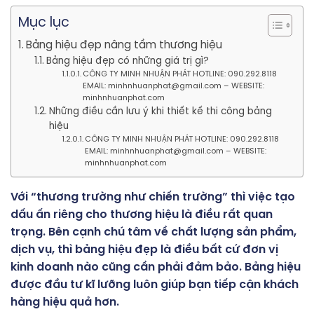
Mục lục
Bảng hiệu đẹp nâng tầm thương hiệu
Bảng hiệu đẹp có những giá trị gì?
CÔNG TY MINH NHUẬN PHÁT HOTLINE: 090.292.8118
EMAIL: minhnhuanphat@gmail.com – WEBSITE:
minhnhuanphat.com
Những điều cần lưu ý khi thiết kế thi công bảng
hiệu
CÔNG TY MINH NHUẬN PHÁT HOTLINE: 090.292.8118
EMAIL: minhnhuanphat@gmail.com – WEBSITE:
minhnhuanphat.com
Với “thương trường như chiến trường” thì việc tạo
dấu ấn riêng cho thương hiệu là điều rất quan
trọng. Bên cạnh chú tâm về chất lượng sản phẩm,
dịch vụ, thì
bảng hiệu đẹp
là điều bất cứ đơn vị
kinh doanh nào cũng cần phải đảm bảo. Bảng hiệu
được đầu tư kĩ lưỡng luôn giúp bạn tiếp cận khách
hàng hiệu quả hơn.